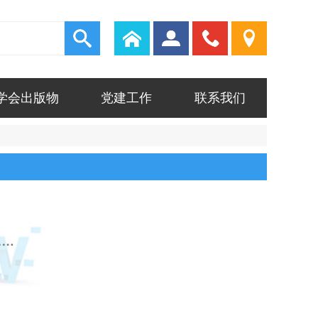
010-
登
录
58516786
学会出版物
党建工作
联系我们