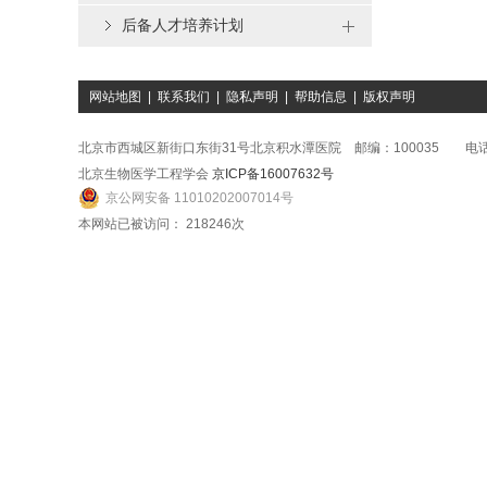
后备人才培养计划
网站地图
|
联系我们
|
隐私声明
|
帮助信息
|
版权声明
北京市西城区新街口东街31号北京积水潭医院 邮编：100035 电话：01
北京生物医学工程学会
京ICP备16007632号
京公网安备 11010202007014号
本网站已被访问：
218246
次