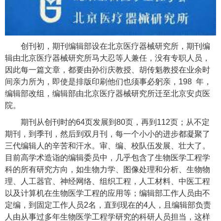
创刊初，期刊编辑部设在北京医疗器械研究所，期刊编
辑由北京医疗器械研究所马大忍等人兼任，没有专职人员，
因此每一篇文章，都要由孙衍庆教授、胡传魁教授在业余时
间亲力所为，即使是排版印刷他们也须事必躬亲，
198
年，
编辑部改组，编辑部由北京医疗器械研究所迁至北京安贞医
院。
期刊从创刊时的
64
页发展到
80
页，再到
112
页；从不定
期刊，到季刊，然后到双月刊，每一个小小的进步都凝聚了
三代编辑人的辛苦和汗水。审、编、校队伍发展、壮大了。
目前高学术造诣的编辑委员中，几乎包含了生物医学工程学
科的所有研究方向，如生物力学、图像处理和分析、生物物
理、人工器官、神经网络、组织工程，人工材料、中医工程
以及计算机在生物医学工程的应用等；编辑部工作人员由不
定编，到固定工作人员
2
名，直到现在的
4
人，且编辑部负责
人由从事过多年生物医学工程学研究的科研人员担当，这样