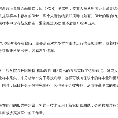
冠病毒聚合酶链式反应（PCR）测试中，专业人员从患者身上采集拭
只提取样本中存在的RNA，即个人遗传物质和病毒（如有）RNA的混合物。
果样本中含有新冠病毒，通常经过35次循环后便可检测出来。
R检测法存在缺陷。主要是在对大型样本主体进行病毒检测时，随着样本
导致很难检测出来，容易发生遗漏。
程学院院长阿米特·梅勒教授团队提出的方法克服了这些缺点。研究人
量样本采集，来分析单个分子寻找病毒，这样可以确保较小的样本量和更
。同时，除目标分子保持完整外，其他分子会被去掉，从而提高测试的准
他们的报告中建议，将这一技术应用于新冠病毒测试，会使检测过程更
从而减少实验室中的工作量。