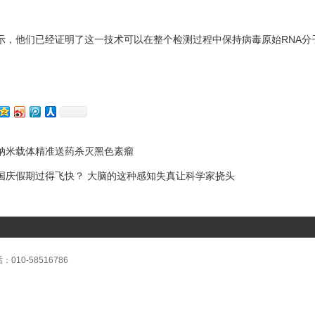
他们已经证明了这一技术可以在整个检测过程中保持病毒原始RNA分
纳米载体精准送药杀灭黑色素瘤
国庆假期过得飞快？ 大脑的这种感知失真让科学家挠头
0-58516786