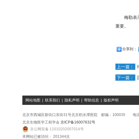
梅勒表示，
重要。
分享到：
上一篇：
下一篇：
网站地图
|
联系我们
|
隐私声明
|
帮助信息
|
版权声明
北京市西城区新街口东街31号北京积水潭医院 邮编：100035 电话：01
北京生物医学工程学会
京ICP备16007632号
京公网安备 11010202007014号
本网站已被访问：
201344
次